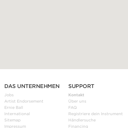
DAS UNTERNEHMEN
SUPPORT
Jobs
Kontakt
Artist Endorsement
Über uns
Ernie Ball
FAQ
International
Registriere dein Instrument
Sitemap
Händlersuche
Impressum
Financing