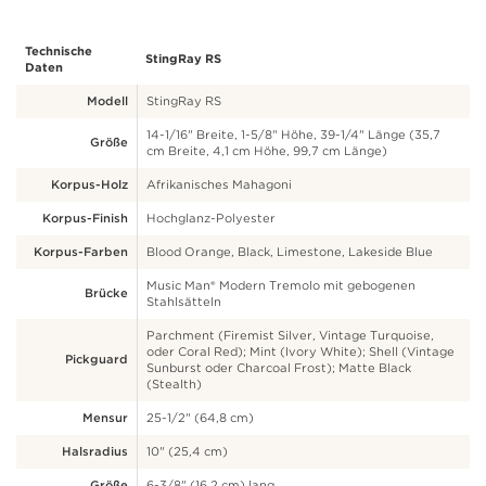
Technische
StingRay RS
Daten
Modell
StingRay RS
14-1/16" Breite, 1-5/8" Höhe, 39-1/4" Länge (35,7
Größe
cm Breite, 4,1 cm Höhe, 99,7 cm Länge)
Korpus-Holz
Afrikanisches Mahagoni
Korpus-Finish
Hochglanz-Polyester
Korpus-Farben
Blood Orange, Black, Limestone, Lakeside Blue
Music Man® Modern Tremolo mit gebogenen
Brücke
Stahlsätteln
Parchment (Firemist Silver, Vintage Turquoise,
oder Coral Red); Mint (Ivory White); Shell (Vintage
Pickguard
Sunburst oder Charcoal Frost); Matte Black
(Stealth)
Mensur
25-1/2" (64,8 cm)
Halsradius
10" (25,4 cm)
Größe
6-3/8" (16,2 cm) lang