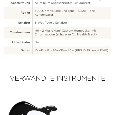
Abschirmung
Aluminium abgeschirmtes Schlagbrett
500kOhm Volume und Tone - .022µF Tone
Regler
Kondensator
Schalter
3-Weg Toggle Schalter
HH - 2 Music Man® Custom Humbucker mit
Tonabnehmer
Chromkappen (schwarze für Stealth Black)
Linkshänder
Nein
Saiten
10p-13p-17p-26w-36w-46w (RPS 10 Slinkys #2240)
VERWANDTE INSTRUMENTE