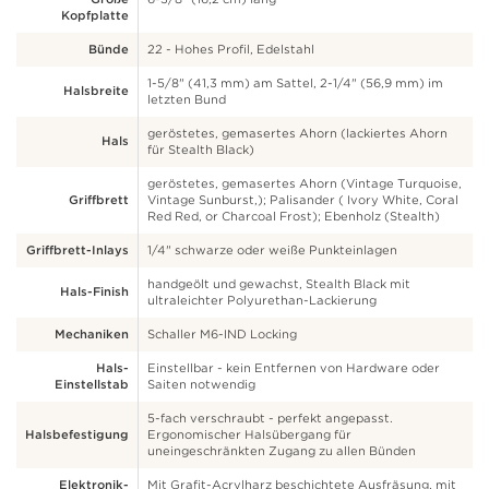
Kopfplatte
Bünde
22 - Hohes Profil, Edelstahl
1-5/8" (41,3 mm) am Sattel, 2-1/4" (56,9 mm) im
Halsbreite
letzten Bund
geröstetes, gemasertes Ahorn (lackiertes Ahorn
Hals
für Stealth Black)
geröstetes, gemasertes Ahorn (Vintage Turquoise,
Griffbrett
Vintage Sunburst,); Palisander ( Ivory White, Coral
Red Red, or Charcoal Frost); Ebenholz (Stealth)
Griffbrett-Inlays
1/4" schwarze oder weiße Punkteinlagen
handgeölt und gewachst, Stealth Black mit
Hals-Finish
ultraleichter Polyurethan-Lackierung
Mechaniken
Schaller M6-IND Locking
Hals-
Einstellbar - kein Entfernen von Hardware oder
Einstellstab
Saiten notwendig
5-fach verschraubt - perfekt angepasst.
Halsbefestigung
Ergonomischer Halsübergang für
uneingeschränkten Zugang zu allen Bünden
Elektronik-
Mit Grafit-Acrylharz beschichtete Ausfräsung, mit