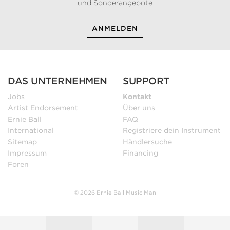
und Sonderangebote
ANMELDEN
DAS UNTERNEHMEN
SUPPORT
Jobs
Kontakt
Artist Endorsement
Über uns
Ernie Ball
FAQ
International
Registriere dein Instrument
Sitemap
Händlersuche
Impressum
Financing
Foren
© 2026 Ernie Ball Music Man