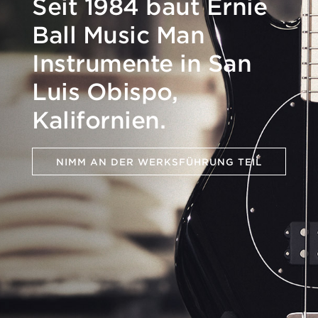
Seit 1984 baut Ernie
Ball Music Man
Instrumente in San
Luis Obispo,
Kalifornien.
NIMM AN DER WERKSFÜHRUNG TEIL