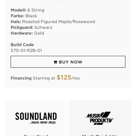
Modell:
6 String
Farbe:
Black
Hals:
Roasted Figured Maple/Rosewood
Pickguard:
Schwarz
Hardware:
Gold
Build Code
570
-
01
-
R2B
-
01
BUY NOW
$125
Financing
Starting at
/mo