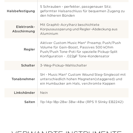
5 Schrauben - perfekter, passgenauer Sitz;
Halsbefestigung
geformter Halsanschluss für bequemen Zugang zu
den höheren Bünden
Mit Graphit-Acrylharz beschichtete
Elektronik-
Korpusaussparung und Regler-Abdeckung aus
Abschirmung
Aluminium
Aktiver Custom Music Man® Preamp; Push/Push
Volume für Gain-Boost, Passives 500 kOhm
Regler
Push/Push Tone-Poti für spezielle Pickup-Split
Konfiguration - .022µF Tone-Kondensator
Schalter
3-Weg-Pickup-Wahlschalter
SH - Music Man® Custom Wound Steg-Singlecoil mit
Tonabnehmer
unterschiedlich hohen Magneten(staggered) und
ein Humbucker am Hals, verchromte Kappen
Linkshänder
Nein
Saiten
11p-14p-18p-28w-38w-48w (RPS 11 Slinky EB2242)