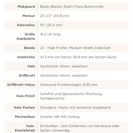
Pickguard
Black (Black); Shell (Trans Buttermilk)
Mensur
25-1/2" (64.8 cm)
Halsradius
10" (25.4 cm)
Größe
16,2 cm lang
Kopfplatte
Bünde
22 - High Profile, Medium Width, Edelstahl
Halsbreite
41,3 mm am Sattel, 56,9 mm am letzten Bund
Hals
Gerösteter Ahorn, selektiert
Griffbrett
Gerösteter Ahorn, selektiert
Griffbrett-Inlays
Schwarze Punkteinlagen, 6,35 mm
Schaftöl und Spezialwachs-Mischung,
Hals-Finish
handgewachst
Hals-Farben
Standard – Natur mit lackierter Kopfplatte
Mechaniken
Schaller M6-IND locking
Hals-
Einstellbar - kein Entfernen von Hardware oder
Einstellstab
Saiten notwendig