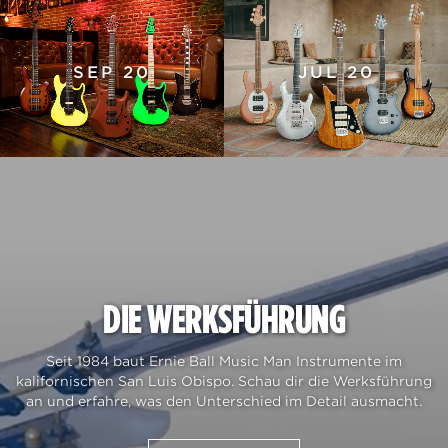
SEP 20
JUL 20
DIE WERKSFÜHRUNG
Seit 1984 baut Ernie Ball Music Man Instrumente im
kalifornischen San Luis Obispo. Schau dir die Werksführung
an und erfahre, was den Unterschied im Detail ausmacht.