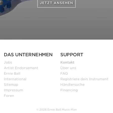
JETZT ANSEHEN
DAS UNTERNEHMEN
SUPPORT
Jobs
Kontakt
Artist Endorsement
Über uns
Ernie Ball
FAQ
International
Registriere dein Instrument
Sitemap
Händlersuche
Impressum
Financing
Foren
© 2026 Ernie Ball Music Man